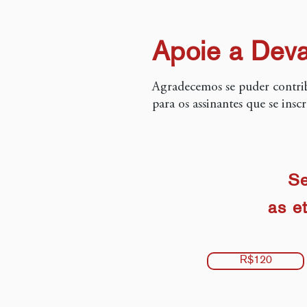
Apoie a Deva
Agradecemos se puder contrib
para os assinantes que se insc
Se
as
e
R$120