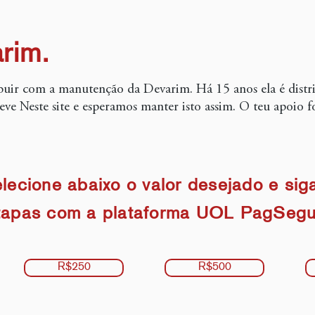
rim.
uir com a manutenção da Devarim. Há 15 anos ela é distr
reve
Neste
site e esperamos manter isto assim. O teu apoio fo
lecione abaixo o valor desejado e sig
tapas com a plataforma UOL PagSegu
R$250
R$500